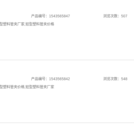
产品编号：1543565847
浏览次数：507
型塑料管夹厂家
,
轻型塑料管夹价格
产品编号：1543565842
浏览次数：548
型塑料管夹价格
,
轻型塑料管夹厂家