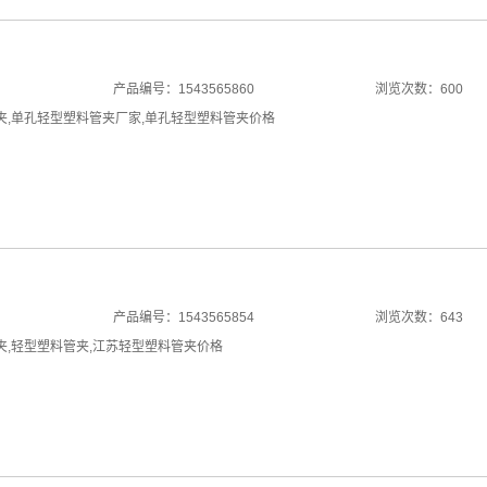
产品编号：1543565860
浏览次数：600
夹
,
单孔轻型塑料管夹厂家
,
单孔轻型塑料管夹价格
产品编号：1543565854
浏览次数：643
夹
,
轻型塑料管夹
,
江苏轻型塑料管夹价格