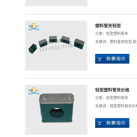
塑料管夹轻型
分类：
轻型塑料管夹
关键词：
塑料管夹轻型
,
轻
轻型塑料管夹价格
分类：
轻型塑料管夹
关键词：
轻型塑料管夹价