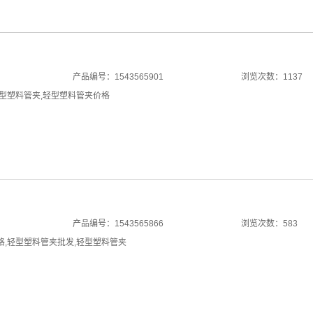
产品编号：1543565901
浏览次数：1137
型塑料管夹
,
轻型塑料管夹价格
产品编号：1543565866
浏览次数：583
格
,
轻型塑料管夹批发
,
轻型塑料管夹