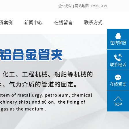
企业分站
|
网站地图
|
RSS
|
XML
货案例
新闻中心
在线留言
联系方式
在线客服
联系电话
在线留言