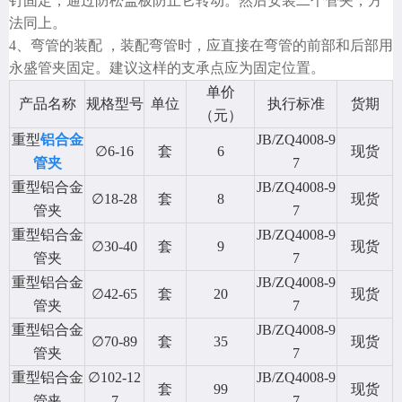
钉固定，通过防松盖板防止它转动。然后安装二个管夹，方
法同上。
4、弯管的装配 ，装配弯管时，应直接在弯管的前部和后部用
永盛管夹固定。建议这样的支承点应为固定位置。
单价
产品名称
规格型号
单位
执行标准
货期
（元）
重型
铝合金
JB/ZQ4008-9
∅6-16
套
6
现货
管夹
7
重型铝合金
JB/ZQ4008-9
∅18-28
套
8
现货
管夹
7
重型铝合金
JB/ZQ4008-9
∅30-40
套
9
现货
管夹
7
重型铝合金
JB/ZQ4008-9
∅42-65
套
20
现货
管夹
7
重型铝合金
JB/ZQ4008-9
∅70-89
套
35
现货
管夹
7
重型铝合金
∅102-12
JB/ZQ4008-9
套
99
现货
管夹
7
7