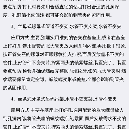
要点预防:打孔时要先用合适直径的钻咀打出合适的孔洞深
度。孔洞偏小或偏浅,都可能会影响到管夹的紧固作用。
3、丝母式螺母式管道不变架,水管不变支架,水管不变夹
应用方式:主要,预埋实用准则的管夹在基座上,或者在基座
上打好孔,选用配套的胀大管夹放入到孔洞内部,再用扳手锁紧,
扶正管夹座的螺母对正顺螺纹拧入拧紧,而后安放需求不变的
管件,上好管件不变夹片,拧紧两头的锁紧螺丝,装置完了。装置
要点预防:检验并确保螺纹完整顺向螺纹牙,锁紧胀大管夹时,螺
纹端要保留肯定空隙。螺纹端变形或偏短,全部会影响到管夹
的紧固作用。
4、丝条式牙条式吊码吊架,水管不变支架,水管不变夹
应用方式:主要在基座上打好孔,选用配套的胀大螺母放入
到孔洞内部,将管夹座的螺纹端拧入,紧固,而后安放需求不变的
管件,上好管件不变夹片,拧紧两头的锁紧螺丝,装置完了。装置