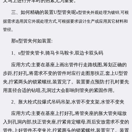
又马上进行开车时的热紧尤为重要。
三、如何精确的装置U型管夹呢
u
型管夹外观处理为镀锌,可根
据需求选用其它外观处理方式,可根据要求设计生产或应用其它材料和
管径。
那u型管夹何如装置:
1、
u
型管夹管卡,骑马卡马鞍卡,双边卡双头码
应用方式:主要在基座上画出管件行走路线图,筹划正确的
步距,打好孔,将需求不变的管件对应行走图形扶正,套上U型管
夹,拧紧两头的锁紧螺丝,装置完了。装置要点预防:打孔时要先
用直径合适的钻咀,孔洞过大会影响到管夹的紧固作用。
2、胀大栓式拉爆式吊码吊架,水管不变支架,水管不变夹
应用方式:主要在基座上打好孔,将管夹座的胀大管夹端放
入到孔洞内部,扶正管夹座,拧紧肯定螺母,而后安放需求不变的
管件,上好管件不变夹片,拧紧两头的锁紧螺丝,装置完了。装置