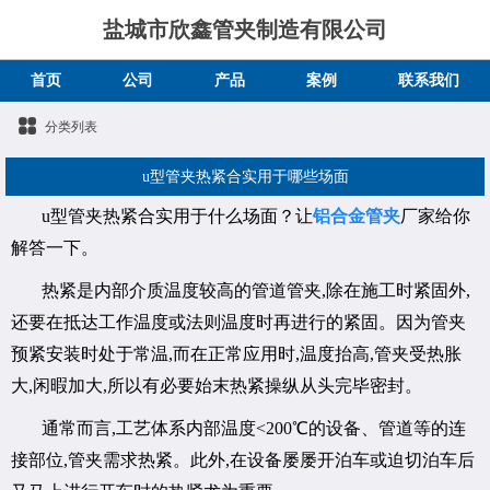
盐城市欣鑫管夹制造有限公司
首页
公司
产品
案例
联系我们
分类列表
u型管夹热紧合实用于哪些场面
u型管夹热紧合实用于什么场面？让
铝合金管夹
厂家给你
解答一下。
热紧是内部介质温度较高的管道管夹,除在施工时紧固外,
还要在抵达工作温度或法则温度时再进行的紧固。因为管夹
预紧安装时处于常温,而在正常应用时,温度抬高,管夹受热胀
大,闲暇加大,所以有必要始末热紧操纵从头完毕密封。
通常而言,工艺体系内部温度<200℃的设备、管道等的连
接部位,管夹需求热紧。此外,在设备屡屡开泊车或迫切泊车后